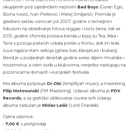
okupljenih pod zajedničkim nazivom
Bad Boys
(Goran Egić,
Borna Ivezić, Ivan Perković i Matej Smiljanić). Premda je
glazbeni sastav osnovan još 2007. godine s temeljnim
fokusom na obrađivanje hitova reggae i roots žanra, tek se
2015. godine oformila postava benda u kojoj su Tea, Nika i
Tena s pozicija pratećih vokala prešle u frontu, dok im leđa
čuva najjača ritam sekcija (gitara, bas, klavijature i bubanj).
Bend je u posljednjih desetak godina svirao diljem Hrvatske i
inozemstva, a osim svirki u klubovima, nerijetko nastupaju na
pozornicama domaćih i europskih festivala.
Mix albuma potpisuje
Dr.Obi
(Amplifyah music), a mastering
Filip Motovunski
(FM Mastering). Izdavač albuma je
PDV
Records
, a za grafičko oblikovanje covera svih izdanja
albuma zaslužan je
Mislav Lešić
(Lord Chardak).
Cijena ulaznice:
•
7,00 €
u pretprodaji