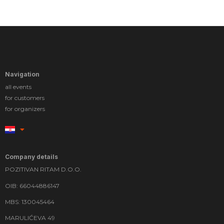
Navigation
all events
for customers
for organizers
Company details
POZITIVAN RITAM D.O.O.
OIB: 66044886147
MBS: 130045464
MARULIĆEVA 49