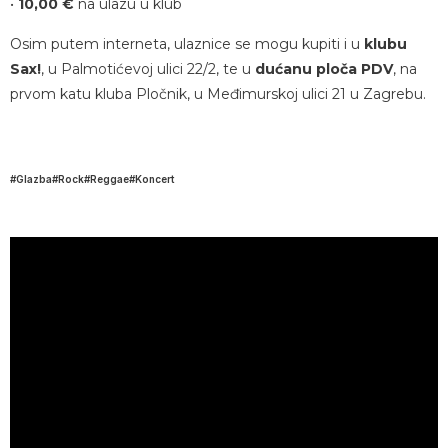
•
10,00 €
na ulazu u klub
Osim putem interneta, ulaznice se mogu kupiti i u
klubu
Sax!
, u Palmotićevoj ulici 22/2, te u
dućanu ploča PDV
, na
prvom katu kluba Pločnik, u Međimurskoj ulici 21 u Zagrebu.
Glazba
Rock
Reggae
Koncert