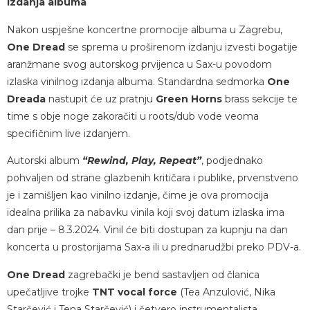
izdanja albuma
Nakon uspješne koncertne promocije albuma u Zagrebu,
One Dread
se sprema u proširenom izdanju izvesti bogatije
aranžmane svog autorskog prvijenca u Sax-u povodom
izlaska vinilnog izdanja albuma. Standardna sedmorka
One
Dreada
nastupit će uz pratnju
Green Horns
brass sekcije te
time s obje noge zakoračiti u roots/dub vode veoma
specifičnim live izdanjem.
Autorski album
“Rewind, Play, Repeat”
, podjednako
pohvaljen od strane glazbenih kritičara i publike, prvenstveno
je i zamišljen kao vinilno izdanje, čime je ova promocija
idealna prilika za nabavku vinila koji svoj datum izlaska ima
dan prije – 8.3.2024. Vinil će biti dostupan za kupnju na dan
koncerta u prostorijama Sax-a ili u prednarudžbi preko PDV-a.
One Dread
zagrebački je bend sastavljen od članica
upečatljive trojke
TNT vocal force
(Tea Anzulović, Nika
Starčević i Tena Starčević) i četvero instrumentalista