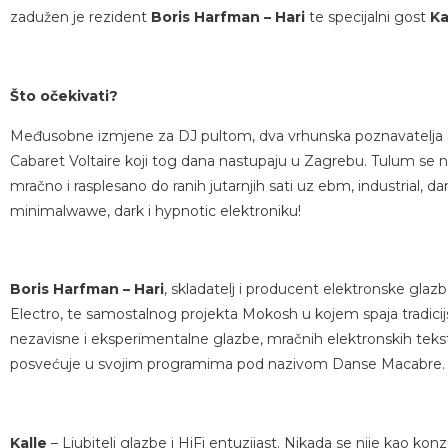
zadužen je rezident
Boris Harfman – Hari
te specijalni gost
Ka
Što očekivati?
Međusobne izmjene za DJ pultom, dva vrhunska poznavatelja s
Cabaret Voltaire koji tog dana nastupaju u Zagrebu. Tulum se n
mračno i rasplesano do ranih jutarnjih sati uz ebm, industrial, 
minimalwawe, dark i hypnotic elektroniku!
Boris Harfman – Hari
, skladatelj i producent elektronske gla
Electro, te samostalnog projekta Mokosh u kojem spaja tradicijsku
nezavisne i eksperimentalne glazbe, mračnih elektronskih tek
posvećuje u svojim programima pod nazivom Danse Macabre.
Kalle
– Ljubitelj glazbe i HiFi entuzijast. Nikada se nije kao ko