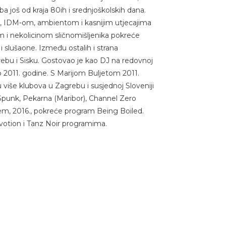
ba još od kraja 80ih i srednjoškolskih dana.
, IDM-om, ambientom i kasnijim utjecajima
em i nekolicinom sličnomišljenika pokreće
slušaone. Između ostalih i strana
ebu i Sisku. Gostovao je kao DJ na redovnoj
2011. godine. S Marijom Buljetom 2011.
više klubova u Zagrebu i susjednoj Sloveniji
Spunk, Pekarna (Maribor), Channel Zero
ćem, 2016., pokreće program Being Boiled.
votion i Tanz Noir programima.