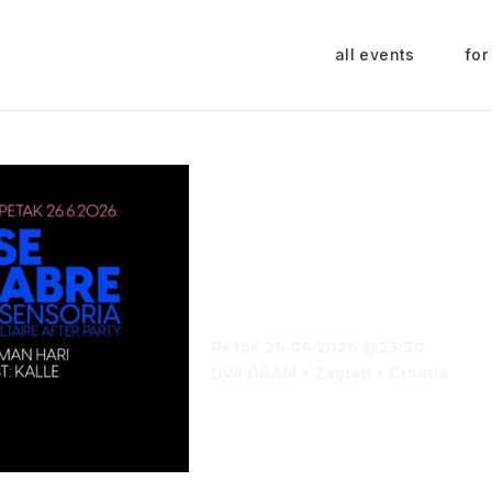
all events
for
Danse Macabre: S
Cabaret Voltaire a
Kalle
Petak 26.06.2026 @23:30
DVA OSAM
Zagreb
Croatia