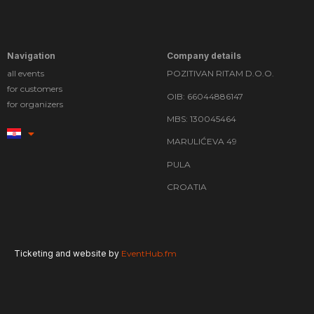
Navigation
Company details
all events
POZITIVAN RITAM D.O.O.
for customers
OIB: 66044886147
for organizers
MBS: 130045464
MARULIĆEVA 49
PULA
CROATIA
Ticketing and website by
EventHub.fm