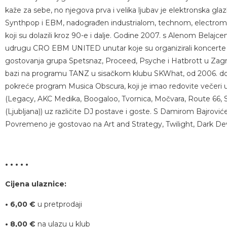
kaže za sebe, no njegova prva i velika ljubav je elektronska glaz
Synthpop i EBM, nadograđen industrialom, technom, electrom
koji su dolazili kroz 90-e i dalje. Godine 2007. s Alenom Belajc
udrugu CRO EBM UNITED unutar koje su organizirali koncerte i 
gostovanja grupa Spetsnaz, Proceed, Psyche i Hatbrott u Zagr
bazi na programu TANZ u sisačkom klubu SKWhat, od 2006. do 
pokreće program Musica Obscura, koji je imao redovite večeri u 
(Legacy, AKC Medika, Boogaloo, Tvornica, Močvara, Route 66, 
(Ljubljana)) uz različite DJ postave i goste. S Damirom Bajrovi
Povremeno je gostovao na Art and Strategy, Twilight, Dark De
• • • • •
Cijena ulaznice:
• 6,00 €
u pretprodaji
• 8,00 €
na ulazu u klub