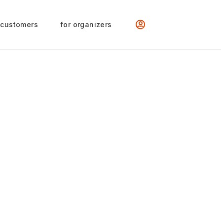
 customers
for organizers
ensoria feat.
fter party w/ Hari,