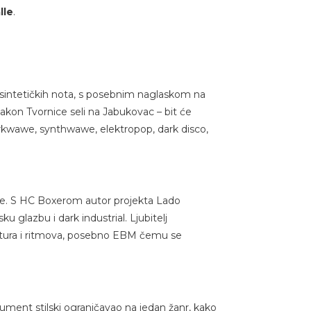
lle
.
intetičkih nota, s posebnim naglaskom na
akon Tvornice seli na Jabukovac – bit će
darkwawe, synthwawe, elektropop, dark disco,
zbe. S HC Boxerom autor projekta Lado
 glazbu i dark industrial. Ljubitelj
stura i ritmova, posebno EBM čemu se
nzument stilski ograničavao na jedan žanr, kako