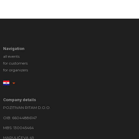
Navigation
all events
for customers
for organizers
Company details
POZITIVAN RITAM D.O.O.
OIB: 66044886147
MBS: 130045464
MARULIĆEVA 49