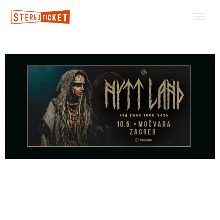
Paganska folk atrakcija NYTT
LAND u Zagrebu!