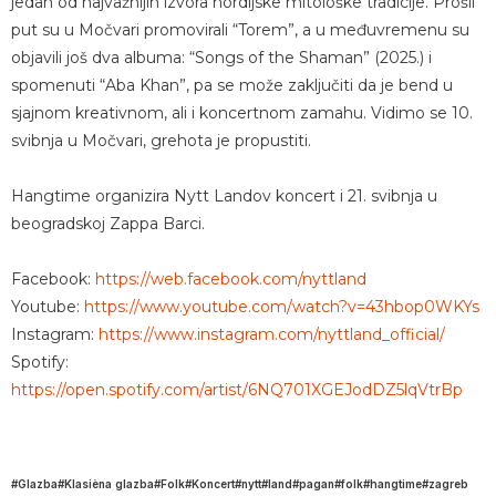
jedan od najvažnijih izvora nordijske mitološke tradicije. Prošli
put su u Močvari promovirali “Torem”, a u međuvremenu su
objavili još dva albuma: “Songs of the Shaman” (2025.) i
spomenuti “Aba Khan”, pa se može zaključiti da je bend u
sjajnom kreativnom, ali i koncertnom zamahu. Vidimo se 10.
svibnja u Močvari, grehota je propustiti.
Hangtime organizira Nytt Landov koncert i 21. svibnja u
beogradskoj Zappa Barci.
Facebook:
https://web.facebook.com/nyttland
Youtube:
https://www.youtube.com/watch?v=43hbop0WKYs
Instagram:
https://www.instagram.com/nyttland_official/
Spotify:
https://open.spotify.com/artist/6NQ701XGEJodDZ5lqVtrBp
Glazba
Klasièna glazba
Folk
Koncert
nytt
land
pagan
folk
hangtime
zagreb