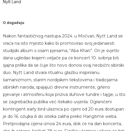
Nytt Land
O događaju
Nakon fantastičnog nastupa 2024. u Močvari, Nytt Land se
vraća na isto mjesto kako bi promovirao svoj jedanaesti
studijski album s osam pjesama, “Aba Khan”. On je svjetlo
dana ugledao krajem veljače pa će koncert 10. svibnja biti
sjajna prilika da se čuje što novo donosi ovaj neobični sibirski
duo. Nytt Land stvara ritualnu glazbu inspiriranu
šamanizmom, starim nordijskim tekstovima i tradicijama
sibirskih naroda, spajajući drevne instrumente, grleno
pjevanje i atmosferu koja priziva duhove tundre i tajge, u što
se zagrebačka publika već itekako uvjerila. Ograničeni
kontingent early bird ulaznica po cijeni od 20 eura dostupan
je do 16. ožujka ili do isteka zaliha preko Hangtime weba.
Pretprodajna cijena iznosi 24 eura, dok će na dan koncerta,
ako ih ostane, koštati 28 eura. Fizičke ulaznice uskoro će biti