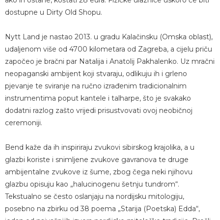
dostupne u Dirty Old Shopu.
Nytt Land je nastao 2013. u gradu Kalačinsku (Omska oblast),
udaljenom više od 4700 kilometara od Zagreba, a cijelu priču
započeo je bračni par Natalija i Anatolij Pakhalenko. Uz mračni
neopaganski ambijent koji stvaraju, odlikuju ih i grleno
pjevanje te sviranje na ručno izrađenim tradicionalnim
instrumentima poput kantele i talharpe, što je svakako
dodatni razlog zašto vrijedi prisustvovati ovoj neobičnoj
ceremoniji.
Bend kaže da ih inspiriraju zvukovi sibirskog krajolika, a u
glazbi koriste i snimljene zvukove gavranova te druge
ambijentalne zvukove iz šume, zbog čega neki njihovu
glazbu opisuju kao „halucinogenu šetnju tundrom“.
Tekstualno se često oslanjaju na nordijsku mitologiju,
posebno na zbirku od 38 poema „Starija (Poetska) Edda“,