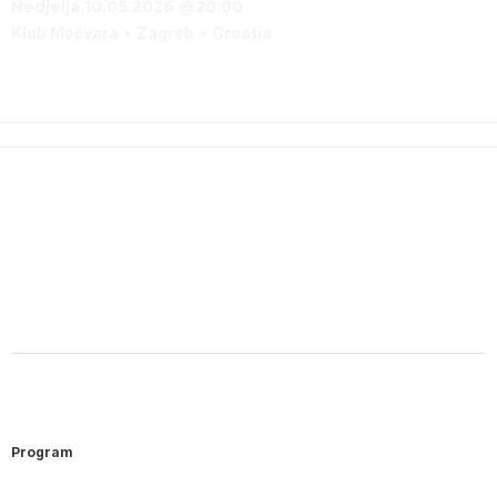
Nedjelja 10.05.2026 @20:00
Klub Močvara
Zagreb
Croatia
Program