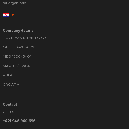
for organizers
Company details
POZITIVAN RITAM D.O.O.
OIB: 66044886147
MBS: 130045464
MARULIĆEVA 49
PULA
CROATIA
Contact
Call us
+421 948 960 696