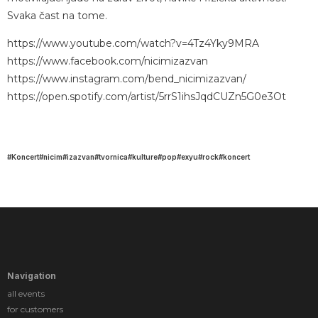
Svaka čast na tome.
https://www.youtube.com/watch?v=4Tz4Yky9MRA
https://www.facebook.com/nicimizazvan
https://www.instagram.com/bend_nicimizazvan/
https://open.spotify.com/artist/5rrS1ihsJqdCUZn5G0e3Ot
Koncert
nicim
izazvan
tvornica
kulture
pop
exyu
rock
koncert
Navigation
all events
for customers