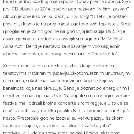
bend u jednoj solidnoj mjeri spojila i ljubav prema odbojci. Svoj
prvi CD objavili su 2014. godine pod nazivom “Ničim izazvan”.
Album je privukao veliku pažnju. Prvi singl “O tebi” je postao
pravi hit, dospio je na prva mjesta gotovo svih top-lista u Srbiji
i proglašen je za hit godine na godišnjoj listi radija B92. Prije
osam godina u Londonu su osvojili su nagradu “MTV Best
Adria Act”. Bend je nastavio sa izdavanjem vrlo uspješnih
albuma i singlova, a najnovija pjesma im je “Ipak svetlo”.
Koncentrirani su na autorsku glazbu s krajnje iskrenim
tekstovima inspiriranim ljubavlju, životom, raznim unutrašnjim
dilemama, sukobima i svakodnevicom koja se krije iza
banalnosti koja nas okružuje. Bend je poznat po energičnim i
emotivnim nastupima uživo. Nastupali su na mnogim velikim
festivalima i održali brojne koncerte širom regije, a u to će se
moći uvjeriti i zagrebačka publika 8.11. u Tvornici kulture! I još
nešto. Pretprošle godine izazvali su veliku pažnju fizičkom
transformacijom, a osnovali su i klub “Dizači tegoba”
motivirajući ljude na zdrav život, navike i fizičku aktivnost.