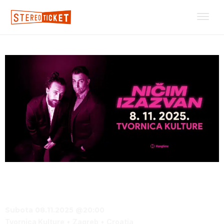
Ničim izazvan u Tvornici kulture!
Subota 08.11.2025 @20:00
Tvornica Kulture
Zagreb
Croatia