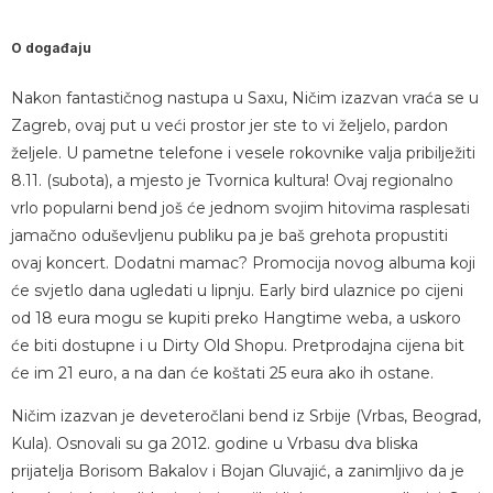
O događaju
Nakon fantastičnog nastupa u Saxu, Ničim izazvan vraća se u
Zagreb, ovaj put u veći prostor jer ste to vi željelo, pardon
željele. U pametne telefone i vesele rokovnike valja pribilježiti
8.11. (subota), a mjesto je Tvornica kultura! Ovaj regionalno
vrlo popularni bend još će jednom svojim hitovima rasplesati
jamačno oduševljenu publiku pa je baš grehota propustiti
ovaj koncert. Dodatni mamac? Promocija novog albuma koji
će svjetlo dana ugledati u lipnju. Early bird ulaznice po cijeni
od 18 eura mogu se kupiti preko Hangtime weba, a uskoro
će biti dostupne i u Dirty Old Shopu. Pretprodajna cijena bit
će im 21 euro, a na dan će koštati 25 eura ako ih ostane.
Ničim izazvan je deveteročlani bend iz Srbije (Vrbas, Beograd,
Kula). Osnovali su ga 2012. godine u Vrbasu dva bliska
prijatelja Borisom Bakalov i Bojan Gluvajić, a zanimljivo da je