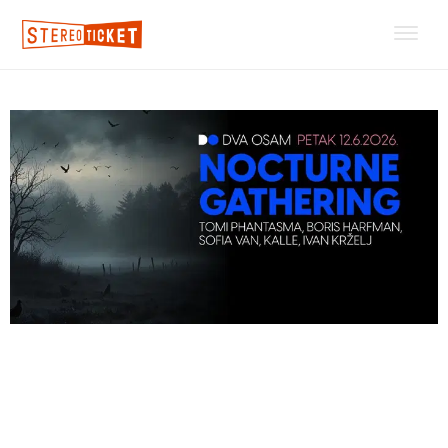
Nocturne Gathering: Tomi
Phantasma, Boris Harfman,
Sofia Van, Kalle, Ivan Krželj