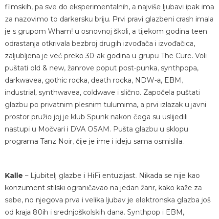
filmskih, pa sve do eksperimentalnih, a najviše ljubavi ipak ima
za nazovimo to darkersku briju. Prvi pravi glazbeni crash imala
je s grupom Wham! u osnovnoj školi, a tijekom godina teen
odrastanja otkrivala bezbroj drugih izvođača i izvođačica,
zaljubljena je već preko 30-ak godina u grupu The Cure. Voli
puštati old & new, žanrove poput post-punka, synthpopa,
darkwavea, gothic rocka, death rocka, NDW-a, EBM,
industrial, synthwavea, coldwave i slično. Započela puštati
glazbu po privatnim plesnim tulumima, a prvi izlazak u javni
prostor pružio joj je klub Spunk nakon čega su uslijedili
nastupi u Močvari i DVA OSAM. Pušta glazbu u sklopu
programa Tanz Noir, čije je ime i ideju sama osmislila.
Kalle
– Ljubitelj glazbe i HiFi entuzijast. Nikada se nije kao
konzument stilski ograničavao na jedan žanr, kako kaže za
sebe, no njegova prva i velika ljubav je elektronska glazba još
od kraja 80ih i srednjoškolskih dana. Synthpop i EBM,