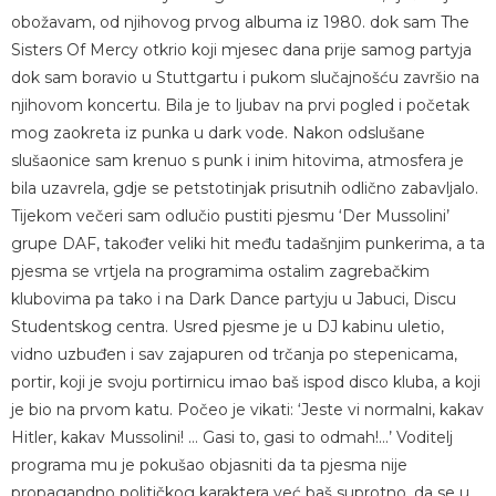
obožavam, od njihovog prvog albuma iz 1980. dok sam The
Sisters Of Mercy otkrio koji mjesec dana prije samog partyja
dok sam boravio u Stuttgartu i pukom slučajnošću završio na
njihovom koncertu. Bila je to ljubav na prvi pogled i početak
mog zaokreta iz punka u dark vode. Nakon odslušane
slušaonice sam krenuo s punk i inim hitovima, atmosfera je
bila uzavrela, gdje se petstotinjak prisutnih odlično zabavljalo.
Tijekom večeri sam odlučio pustiti pjesmu ‘Der Mussolini’
grupe DAF, također veliki hit među tadašnjim punkerima, a ta
pjesma se vrtjela na programima ostalim zagrebačkim
klubovima pa tako i na Dark Dance partyju u Jabuci, Discu
Studentskog centra. Usred pjesme je u DJ kabinu uletio,
vidno uzbuđen i sav zajapuren od trčanja po stepenicama,
portir, koji je svoju portirnicu imao baš ispod disco kluba, a koji
je bio na prvom katu. Počeo je vikati: ‘Jeste vi normalni, kakav
Hitler, kakav Mussolini! … Gasi to, gasi to odmah!…’ Voditelj
programa mu je pokušao objasniti da ta pjesma nije
propagandno političkog karaktera već baš suprotno, da se u