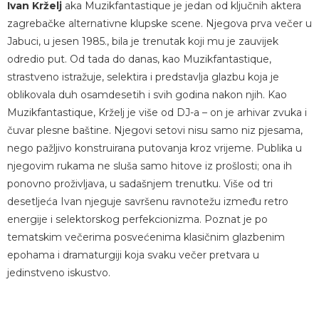
Ivan Krželj
aka Muzikfantastique je jedan od ključnih aktera
zagrebačke alternativne klupske scene. Njegova prva večer u
Jabuci, u jesen 1985., bila je trenutak koji mu je zauvijek
odredio put. Od tada do danas, kao Muzikfantastique,
strastveno istražuje, selektira i predstavlja glazbu koja je
oblikovala duh osamdesetih i svih godina nakon njih. Kao
Muzikfantastique, Krželj je više od DJ-a – on je arhivar zvuka i
čuvar plesne baštine. Njegovi setovi nisu samo niz pjesama,
nego pažljivo konstruirana putovanja kroz vrijeme. Publika u
njegovim rukama ne sluša samo hitove iz prošlosti; ona ih
ponovno proživljava, u sadašnjem trenutku. Više od tri
desetljeća Ivan njeguje savršenu ravnotežu između retro
energije i selektorskog perfekcionizma. Poznat je po
tematskim večerima posvećenima klasičnim glazbenim
epohama i dramaturgiji koja svaku večer pretvara u
jedinstveno iskustvo.