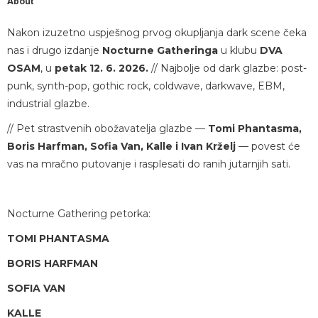
About
Nakon izuzetno uspješnog prvog okupljanja dark scene čeka
nas i drugo izdanje
Nocturne Gatheringa
u klubu
DVA
OSAM
, u
petak 12. 6. 2026.
// Najbolje od dark glazbe: post-
punk, synth-pop, gothic rock, coldwave, darkwave, EBM,
industrial glazbe.
// Pet strastvenih obožavatelja glazbe —
Tomi Phantasma,
Boris Harfman, Sofia Van, Kalle i Ivan Krželj
— povest će
vas na mračno putovanje i rasplesati do ranih jutarnjih sati.
Nocturne Gathering petorka:
TOMI PHANTASMA
BORIS HARFMAN
SOFIA VAN
KALLE