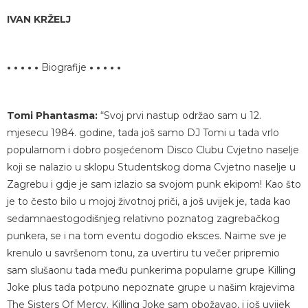
IVAN KRŽELJ
• • • • •
Biografije
• • • • •
Tomi Phantasma:
“Svoj prvi nastup održao sam u 12.
mjesecu 1984. godine, tada još samo DJ Tomi u tada vrlo
popularnom i dobro posjećenom Disco Clubu Cvjetno naselje
koji se nalazio u sklopu Studentskog doma Cvjetno naselje u
Zagrebu i gdje je sam izlazio sa svojom punk ekipom! Kao što
je to često bilo u mojoj životnoj priči, a još uvijek je, tada kao
sedamnaestogodišnjeg relativno poznatog zagrebačkog
punkera, se i na tom eventu dogodio eksces. Naime sve je
krenulo u savršenom tonu, za uvertiru tu večer pripremio
sam slušaonu tada među punkerima popularne grupe Killing
Joke plus tada potpuno nepoznate grupe u našim krajevima
The Sisters Of Mercy. Killing Joke sam obožavao, i još uvijek