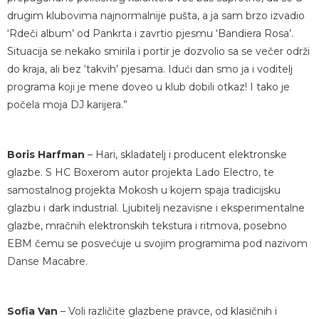
drugim klubovima najnormalnije pušta, a ja sam brzo izvadio
‘Rdeči album’ od Pankrta i zavrtio pjesmu ‘Bandiera Rosa’.
Situacija se nekako smirila i portir je dozvolio sa se večer održi
do kraja, ali bez ‘takvih’ pjesama. Idući dan smo ja i voditelj
programa koji je mene doveo u klub dobili otkaz! I tako je
počela moja DJ karijera.”
Boris Harfman
– Hari, skladatelj i producent elektronske
glazbe. S HC Boxerom autor projekta Lado Electro, te
samostalnog projekta Mokosh u kojem spaja tradicijsku
glazbu i dark industrial. Ljubitelj nezavisne i eksperimentalne
glazbe, mračnih elektronskih tekstura i ritmova, posebno
EBM čemu se posvećuje u svojim programima pod nazivom
Danse Macabre.
Sofia Van
– Voli različite glazbene pravce, od klasičnih i