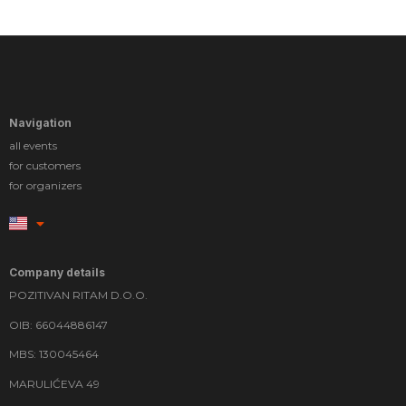
Navigation
all events
for customers
for organizers
Company details
POZITIVAN RITAM D.O.O.
OIB: 66044886147
MBS: 130045464
MARULIĆEVA 49