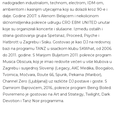
nadograđen industrialom, technom, electrom, IDM-om,
ambientom i kasnijim utjecajima koji su dolazili kroz 90-e i
dalje. Godine 2007. s Alenom Belajcem i nekolicinom
sličnomišljenika pokreće udrugu CRO EBM UNITED unutar
koje su organizirali koncerte i slušaone. Između ostalih i
strana gostovanja grupa Spetsnaz, Proceed, Psyche i
Hatbrott u Zagrebu i Sisku. Gostovao je kao DJ na redovnoj
bazi na programu TANZ u sisačkom klubu SKWhat, od 2006.
do 2011. godine. S Marijom Buljetom 2011. pokreće program
Musica Obscura, koji je imao redovite večeri u više klubova u
Zagrebu i susjednoj Sloveniji (Legacy, AKC Medika, Boogaloo,
Tvornica, Močvara, Route 66, Spunk, Pekarna (Maribor),
Channel Zero (Ljubljana)) uz različite DJ postave i goste. S
Damirom Bajrovićem, 2016., pokreće program Being Boiled.
Povremeno je gostovao na Art and Strategy, Twilight, Dark
Devotion i Tanz Noir programima.