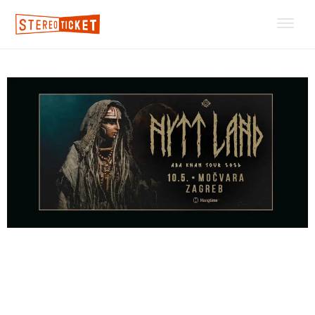
Paganska folk atrakcija NYTT
LAND u Zagrebu!