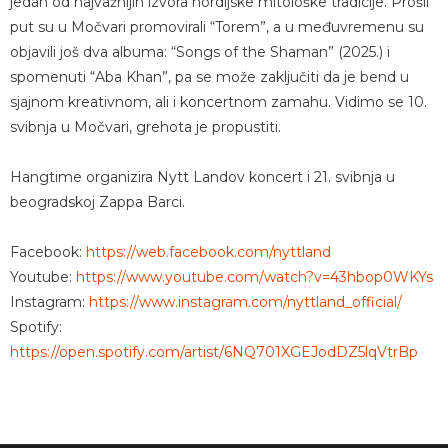
jedan od najvažnijih izvora nordijske mitološke tradicije. Prošli
put su u Močvari promovirali “Torem”, a u međuvremenu su
objavili još dva albuma: “Songs of the Shaman” (2025.) i
spomenuti “Aba Khan”, pa se može zaključiti da je bend u
sjajnom kreativnom, ali i koncertnom zamahu. Vidimo se 10.
svibnja u Močvari, grehota je propustiti.
Hangtime organizira Nytt Landov koncert i 21. svibnja u
beogradskoj Zappa Barci.
Facebook:
https://web.facebook.com/nyttland
Youtube:
https://www.youtube.com/watch?v=43hbop0WKYs
Instagram:
https://www.instagram.com/nyttland_official/
Spotify:
https://open.spotify.com/artist/6NQ701XGEJodDZ5lqVtrBp