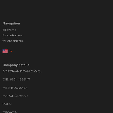
Navigation
all events
for customers
for organizers
Company details
POZITIVAN RITAM D.O.O.
OIB: 66044886147
MBS: 130045464
MARULIĆEVA 49
PULA
CROATIA