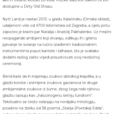
dostupne u Dirty Old Shopu.
Nytt Land je nastao 2013. u gradu Kalačinsku (Omska oblast),
udaljenom više od 4700 kilometara od Zagreba, a cijelu priču
započeo je bračni par Natalija i Anatolij Pakhalenko. Uz mračni
neopaganski ambijent koji stvaraju, odlikuju ih i grleno
pjevanje te sviranje na ručno izrađenim tradicionalnim
instrumentima poput kantele i talharpe, što je svakako
dodatni razlog zašto vrijedi prisustvovati ovoj neobičnoj
ceremoniji.
Bend kaže da ih inspiriraju zvukovi sibirskog krajolika, a u
glazbi koriste i snimljene zvukove gavranova te druge
ambijentalne zvukove iz šume, zbog čega neki njihovu
glazbu opisuju kao „halucinogenu šetnju tundrom“.
Tekstualno se često oslanjaju na nordijsku mitologiju,
posebno na zbirku od 38 poema „Starija (Poetska) Edda“,