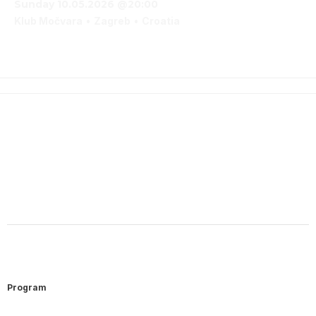
Sunday 10.05.2026 @20:00
Klub Močvara
Zagreb
Croatia
Program