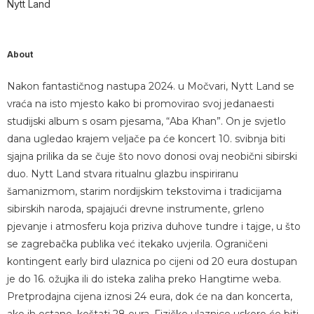
Nytt Land
About
Nakon fantastičnog nastupa 2024. u Močvari, Nytt Land se
vraća na isto mjesto kako bi promovirao svoj jedanaesti
studijski album s osam pjesama, “Aba Khan”. On je svjetlo
dana ugledao krajem veljače pa će koncert 10. svibnja biti
sjajna prilika da se čuje što novo donosi ovaj neobični sibirski
duo. Nytt Land stvara ritualnu glazbu inspiriranu
šamanizmom, starim nordijskim tekstovima i tradicijama
sibirskih naroda, spajajući drevne instrumente, grleno
pjevanje i atmosferu koja priziva duhove tundre i tajge, u što
se zagrebačka publika već itekako uvjerila. Ograničeni
kontingent early bird ulaznica po cijeni od 20 eura dostupan
je do 16. ožujka ili do isteka zaliha preko Hangtime weba.
Pretprodajna cijena iznosi 24 eura, dok će na dan koncerta,
ako ih ostane, koštati 28 eura. Fizičke ulaznice uskoro će biti